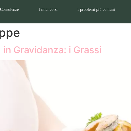
Consulenze
I miei corsi
I problemi più comuni
appe
 in Gravidanza: i Grassi