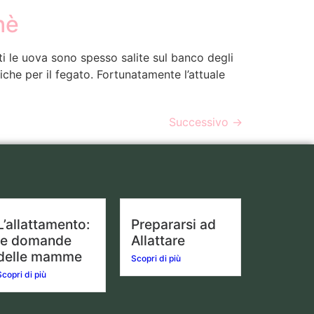
hè
ti le uova sono spesso salite sul banco degli
fiche per il fegato. Fortunatamente l’attuale
Successivo
→
L’allattamento:
Prepararsi ad
le domande
Allattare
delle mamme
Scopri di più
Scopri di più