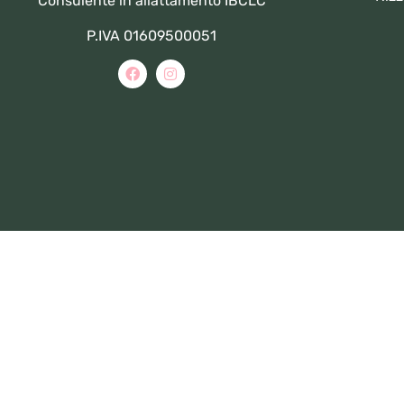
Consulente in allattamento IBCLC
P.IVA 01609500051