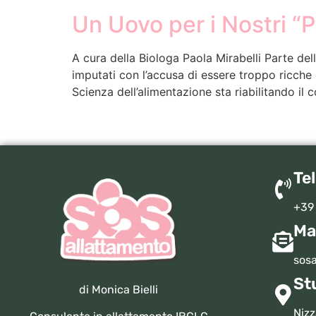
Un Uovo per i Nostri “
A cura della Biologa Paola Mirabelli Parte de
imputati con l’accusa di essere troppo ricche d
Scienza dell’alimentazione sta riabilitando il
Te
+39
Ma
sosa
St
di Monica Bielli
Nizz