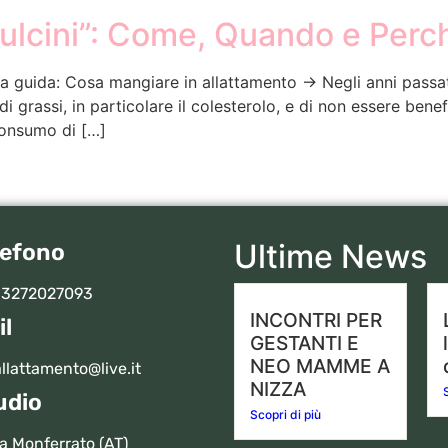
Pulcini”: Come, Quando e Perc
lla guida: Cosa mangiare in allattamento → Negli anni passa
i grassi, in particolare il colesterolo, e di non essere bene
 consumo di […]
Ultime News
lefono
 3272027093
INCONTRI PER
il
GESTANTI E
NEO MAMME A
llattamento@live.it
NIZZA
udio
Scopri di più
a Monferrato (AT)