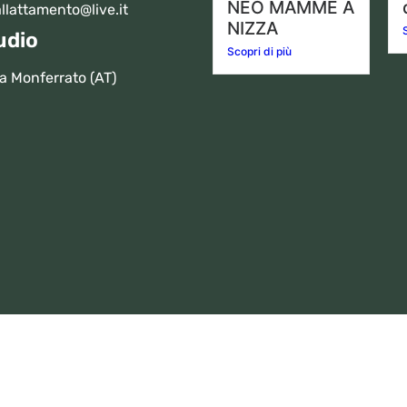
NEO MAMME A
llattamento@live.it
NIZZA
udio
Scopri di più
a Monferrato (AT)