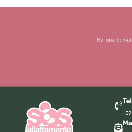
Hai una domand
Te
+39
Ma