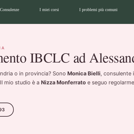
Consulenze
I miei corsi
I problemi più comuni
IA
mento IBCLC ad Alessand
andria o in provincia? Sono
Monica Bielli
, consulente 
Il mio studio è a
Nizza Monferrato
e seguo regolarme
93