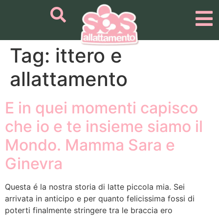
Tag:
ittero e
allattamento
E in quei momenti capisco
che io e te insieme siamo il
Mondo. Mamma Sara e
Ginevra
Questa é la nostra storia di latte piccola mia. Sei
arrivata in anticipo e per quanto felicissima fossi di
poterti finalmente stringere tra le braccia ero