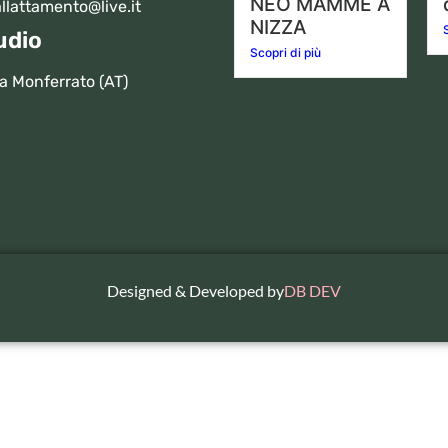
NEO MAMME A
llattamento@live.it
NIZZA
udio
Scopri di più
a Monferrato (AT)
Designed & Developed by
DB DEV