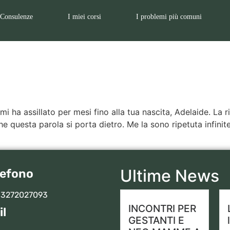
Consulenze
I miei corsi
I problemi più comuni
 mi ha assillato per mesi fino alla tua nascita, Adelaide. La
che questa parola si porta dietro. Me la sono ripetuta infinite
Ultime News
lefono
 3272027093
INCONTRI PER
il
GESTANTI E