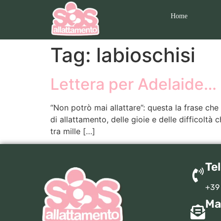
Home
Tag:
labioschisi
Lettera per Adelaide…
“Non potrò mai allattare”: questa la frase che
di allattamento, delle gioie e delle difficoltà 
tra mille […]
Te
+39
Ma