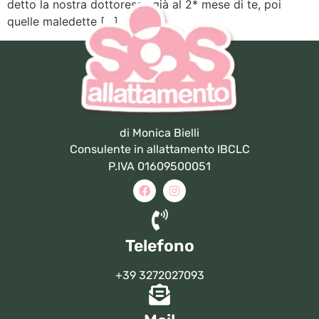
detto la nostra dottoressa già al 2* mese di te, poi
quelle maledette […]
di Monica Bielli
Consulente in allattamento IBCLC
P.IVA 01609500051
Telefono
+39 3272027093