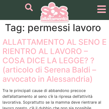
Tag:
permessi lavoro
ALLATTAMENTO AL SENO E
RIENTRO AL LAVORO –
COSA DICE LA LEGGE? ?
(articolo di Serena Baldi –
avvocato in Alessandria)
Tra le principali cause di abbandono precoce
dell’allattamento al seno c’è la ripresa dell’attività
lavorativa. Soprattutto se la mamma deve rientrare al
lavoro presto, c’è il dubbio che non sia possibile