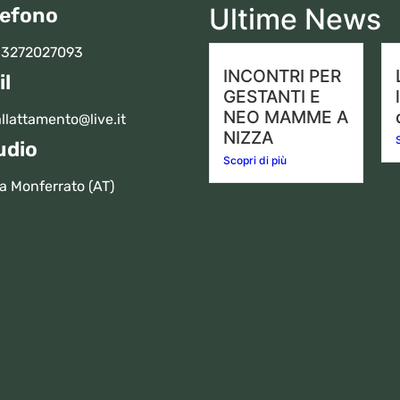
Ultime News
lefono
 3272027093
INCONTRI PER
il
GESTANTI E
NEO MAMME A
llattamento@live.it
NIZZA
udio
Scopri di più
a Monferrato (AT)