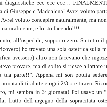
ni diagnostiche ecc ecc ecc… FINALMENTE
di Giuseppe e Maddalena! Avrei voluto partor
 Avrei voluto concepire naturalmente, ma non 
e naturalmente, e lo sto facendo!!!!
ento, all’ospedale, supporto zero. Su tutto il
 ricovero) ho trovato una sola ostetrica sulla
lifica avessero) altro non facevano che ingozz
tevo provare, ma di solito si riesce allattar
la tua parte!!”. Appena mi son potuta sedere
 armata di tiralatte e ogni 2/3 ore tiravo. Ric
tro, mi sembra in 3ª giornata! Poi usavo un “
, frutto dell’ingegno della sopracitata ost