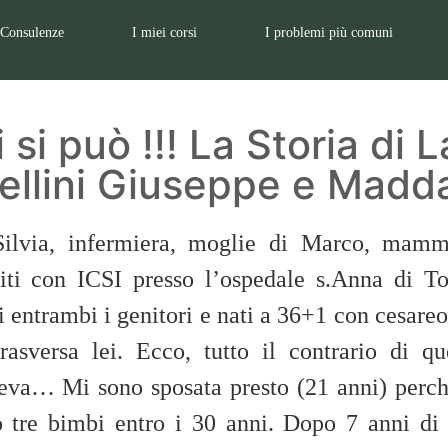
Consulenze
I miei corsi
I problemi più comuni
 si può !!! La Storia di L
llini Giuseppe e Madd
ilvia, infermiera, moglie di Marco, mam
iti con ICSI presso l’ospedale s.Anna di Tor
di entrambi i genitori e nati a 36+1 con cesar
trasversa lei. Ecco, tutto il contrario di q
eva… Mi sono sposata presto (21 anni) perc
 tre bimbi entro i 30 anni. Dopo 7 anni di ten