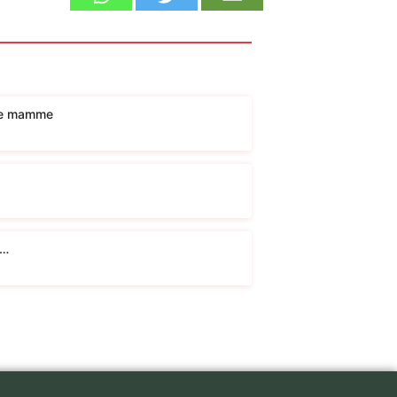
lle mamme
I…