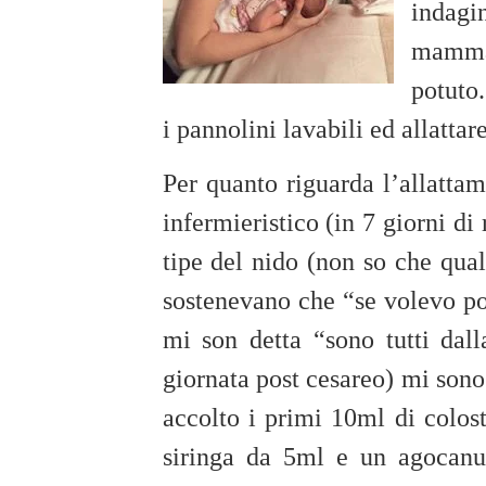
indagi
mamma 
potuto.
i pannolini lavabili ed allattar
Per quanto riguarda l’allattam
infermieristico (in 7 giorni di
tipe del nido (non so che qua
sostenevano che “se volevo po
mi son detta “sono tutti dal
giornata post cesareo) mi sono
accolto i primi 10ml di colos
siringa da 5ml e un agocanula