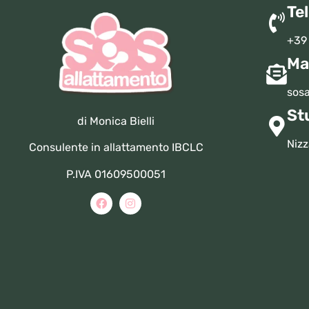
Te
+39
Ma
sosa
St
di Monica Bielli
Nizz
Consulente in allattamento IBCLC
P.IVA 01609500051