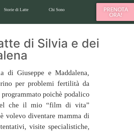
PRENOTA
Storie di Latte
Chi Sono
ORA!
atte di Silvia e dei
alena
ma di Giuseppe e Maddalena,
ino per problemi fertilità da
eo programmato poichè podalico
uel che il mio “film di vita”
hè volevo diventare mamma di
tativi, visite specialistiche,