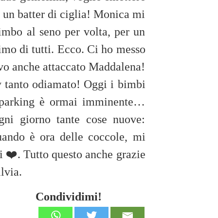
 un batter di ciglia! Monica mi
imbo al seno per volta, per un
imo di tutti. Ecco. Ci ho messo
evo anche attaccato Maddalena!
y tanto odiamato! Oggi i bimbi
byparking è ormai imminente…
gni giorno tante cose nuove:
ando è ora delle coccole, mi
 ❤️. Tutto questo anche grazie
lvia.
Condividimi!