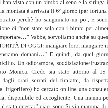
mi han vista con un bimbo al seno e la siring
 montata è arrivata il 6º giorno (per fortuna
rotratto perchè ho sanguinato un po’, e sono
one di “non stare sola con i bimbi per almen
omportare…” Vabbè, sorvoliamo anche su quest
PRIORITÀ DI OGGI: mangiare loro, mangiare n
 pensiamo domani…” E quindi, da quel giorno
omicilio. Un odio/amore, soddisfazione/frustra
tato Monica. Credo sia stato attorno al 1
dagli orari serrati del tiralatte, da rispet
el frigorifero) ho cercato on line una consul
a, disponibile ed accogliente. Una manna per
 è stata questa:” ciao, sono Silvia mamma di 