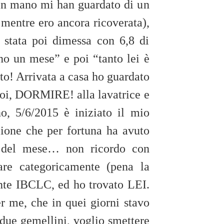
a in mano mi han guardato di un
 mentre ero ancora ricoverata),
 stata poi dimessa con 6,8 di
o un mese” e poi “tanto lei è
o! Arrivata a casa ho guardato
oi, DORMIRE! alla lavatrice e
, 5/6/2015 è iniziato il mio
zione che per fortuna ha avuto
5 del mese… non ricordo con
tare categoricamente (pena la
ente IBCLC, ed ho trovato LEI.
 me, che in quei giorni stavo
due gemellini, voglio smettere