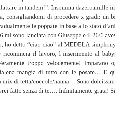
 allattare in tandem!”. Insomma dazeroamille in
a, consigliandomi di procedere x gradi: un b
adualmente le poppate in base allo stato d’an
6 mi sono lanciata con Giuseppe e il 26/6 av
sto, ho detto “ciao ciao” al MEDELA simphon
e ricomincia il lavoro, l’inserimento al ba
Veramente troppo velocemente! Imparano o
lena mangia di tutto con le posate… E qu
n mix di tetta/coccole/nanna… Sono dolcissimi
vrei fatto senza di te…. Infinitamente grata! Si