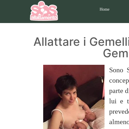
Home
Allattare i Gemelli
Geme
Sono S
concep
parte 
lui e 
preved
almeno