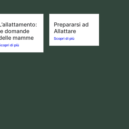
L’allattamento:
Prepararsi ad
le domande
Allattare
delle mamme
Scopri di più
Scopri di più