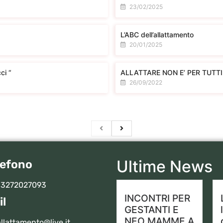
23/02/2025
L’ABC dell’allattamento
20/01/2025
ci “
ALLATTARE NON E’ PER TUTT
26/09/2022
Ultime News
lefono
 3272027093
INCONTRI PER
il
GESTANTI E
NEO MAMME A
llattamento@live.it