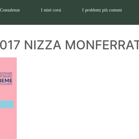
Consulenze
I miei corsi
I problemi più comuni
017 NIZZA MONFERRAT