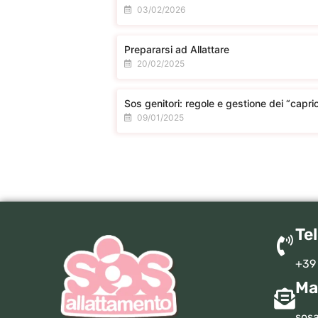
03/02/2026
Prepararsi ad Allattare
20/02/2025
Sos genitori: regole e gestione dei “capric
09/01/2025
Te
+39
Ma
sosa