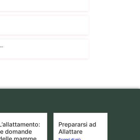
I…
L’allattamento:
Prepararsi ad
le domande
Allattare
delle mamme
Scopri di più