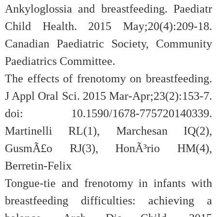
Ankyloglossia and breastfeeding. Paediatr
Child Health. 2015 May;20(4):209-18.
Canadian Paediatric Society, Community
Paediatrics Committee.
The effects of frenotomy on breastfeeding.
J Appl Oral Sci. 2015 Mar-Apr;23(2):153-7.
doi: 10.1590/1678-775720140339.
Martinelli RL(1), Marchesan IQ(2),
GusmÃ£o RJ(3), HonÃ³rio HM(4),
Berretin-Felix
Tongue-tie and frenotomy in infants with
breastfeeding difficulties: achieving a