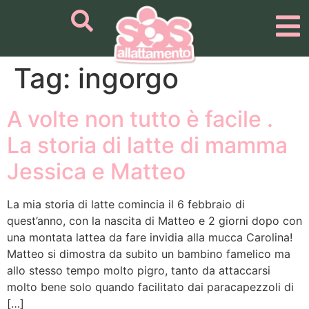
Tag:
ingorgo
A volte non tutto è facile .
La storia di latte di mamma
Jessica e Matteo
La mia storia di latte comincia il 6 febbraio di
quest’anno, con la nascita di Matteo e 2 giorni dopo con
una montata lattea da fare invidia alla mucca Carolina!
Matteo si dimostra da subito un bambino famelico ma
allo stesso tempo molto pigro, tanto da attaccarsi
molto bene solo quando facilitato dai paracapezzoli di
[…]