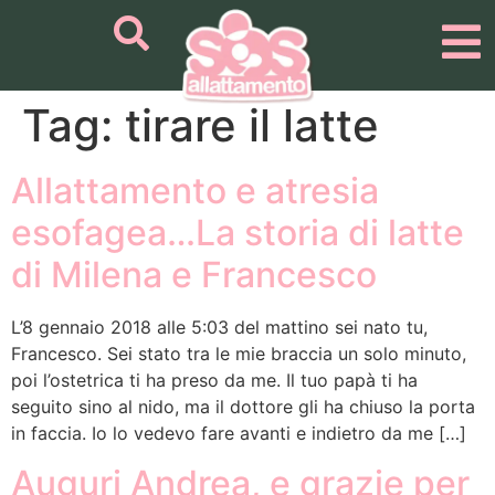
Tag:
tirare il latte
Allattamento e atresia
esofagea…La storia di latte
di Milena e Francesco
L’8 gennaio 2018 alle 5:03 del mattino sei nato tu,
Francesco. Sei stato tra le mie braccia un solo minuto,
poi l’ostetrica ti ha preso da me. Il tuo papà ti ha
seguito sino al nido, ma il dottore gli ha chiuso la porta
in faccia. Io lo vedevo fare avanti e indietro da me […]
Auguri Andrea, e grazie per